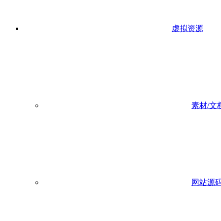
虚拟资源
素材/文
网站源