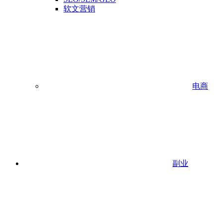
软文营销
电商
副业