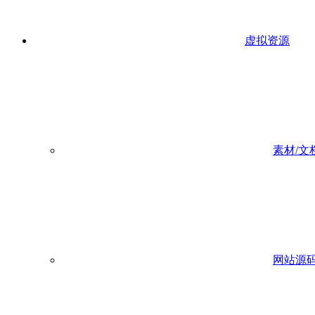
虚拟资源
素材/文
网站源