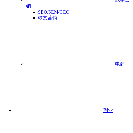
销
SEO/SEM/GEO
软文营销
电商
副业