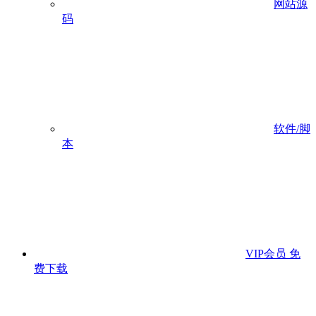
网站源
码
软件/脚
本
VIP会员
免
费下载