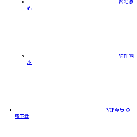
网站源
码
软件/脚
本
VIP会员
免
费下载