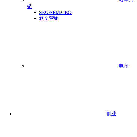
销
SEO/SEM/GEO
软文营销
电商
副业